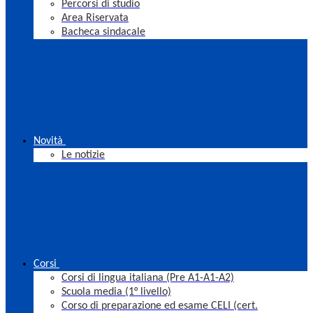
Percorsi di studio
Area Riservata
Bacheca sindacale
Novità
Le notizie
Corsi
Corsi di lingua italiana (Pre A1-A1-A2)
Scuola media (1° livello)
Corso di preparazione ed esame CELI (cert.