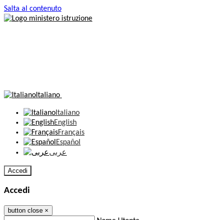
Salta al contenuto
Italiano
Italiano
English
Français
Español
عربى
Accedi
Accedi
button close
×