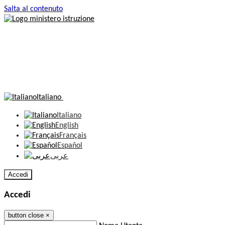
Salta al contenuto
Italiano
Italiano
English
Français
Español
عربى
Accedi
Accedi
button close
×