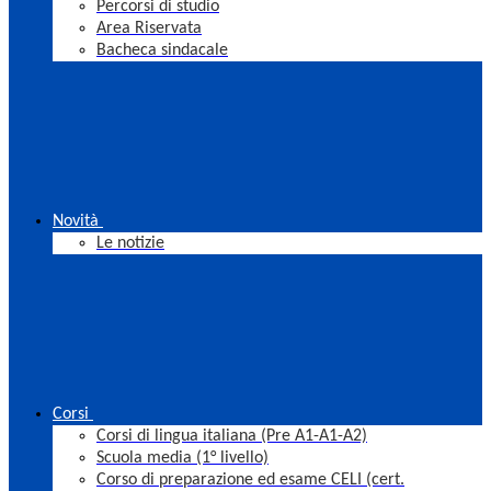
Percorsi di studio
Area Riservata
Bacheca sindacale
Novità
Le notizie
Corsi
Corsi di lingua italiana (Pre A1-A1-A2)
Scuola media (1° livello)
Corso di preparazione ed esame CELI (cert.