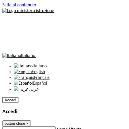
Salta al contenuto
Italiano
Italiano
English
Français
Español
عربى
Accedi
Accedi
button close
×