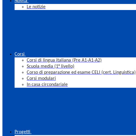
Novità
Le notizie
Corsi
Corsi di lingua italiana (Pre A1-A1-A2)
Scuola media (1° livello)
Corso di preparazione ed esame CELI (cert. Linguistica)
Corsi modulari
In casa circondariale
Progetti