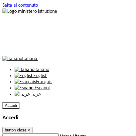
Salta al contenuto
Italiano
Italiano
English
Français
Español
عربى
Accedi
Accedi
button close
×