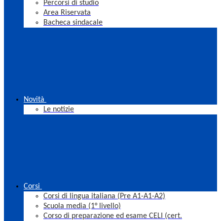
Percorsi di studio
Area Riservata
Bacheca sindacale
Novità
Le notizie
Corsi
Corsi di lingua italiana (Pre A1-A1-A2)
Scuola media (1° livello)
Corso di preparazione ed esame CELI (cert.