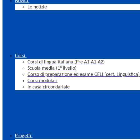
Novità
Le notizie
Corsi
Corsi di lingua italiana (Pre A1-A1-A2)
Scuola media (1° livello)
Corso di preparazione ed esame CELI (cert. Linguistica)
Corsi modulari
In casa circondariale
Progetti