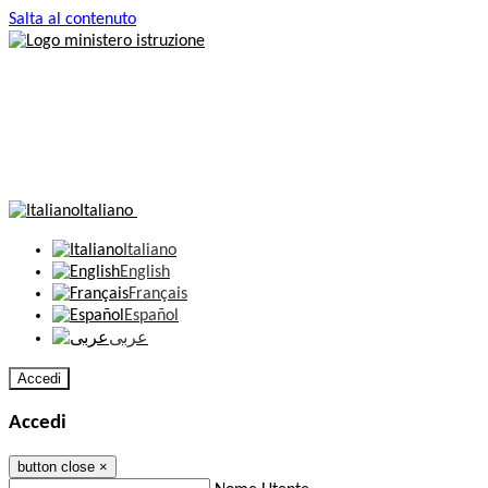
Salta al contenuto
Italiano
Italiano
English
Français
Español
عربى
Accedi
Accedi
button close
×