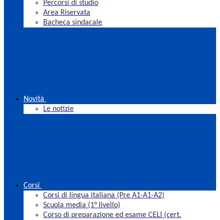
Percorsi di studio
Area Riservata
Bacheca sindacale
Novità
Le notizie
Corsi
Corsi di lingua italiana (Pre A1-A1-A2)
Scuola media (1° livello)
Corso di preparazione ed esame CELI (cert.