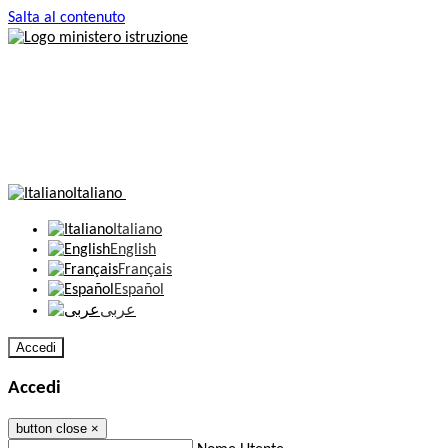
Salta al contenuto
Italiano
Italiano
English
Français
Español
عربى
Accedi
Accedi
button close
×