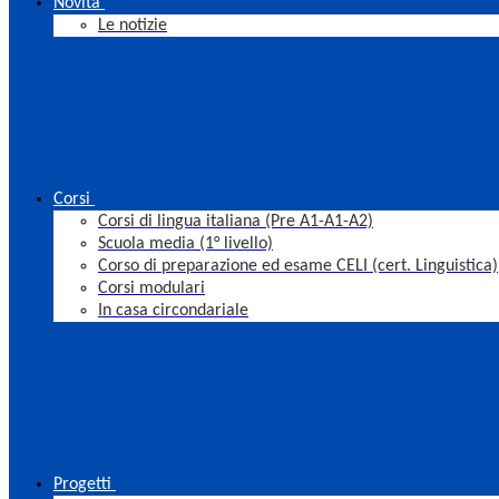
Novità
Le notizie
Corsi
Corsi di lingua italiana (Pre A1-A1-A2)
Scuola media (1° livello)
Corso di preparazione ed esame CELI (cert. Linguistica)
Corsi modulari
In casa circondariale
Progetti