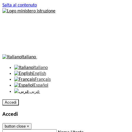
Salta al contenuto
Italiano
Italiano
English
Français
Español
عربى
Accedi
Accedi
button close
×