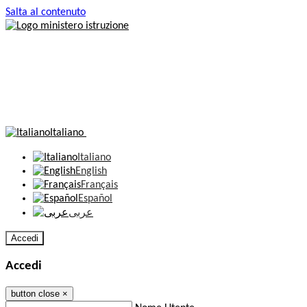
Salta al contenuto
Italiano
Italiano
English
Français
Español
عربى
Accedi
Accedi
button close
×