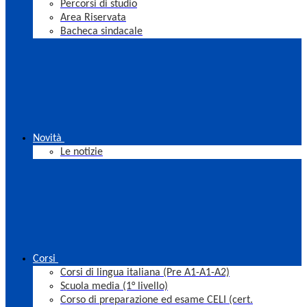
Percorsi di studio
Area Riservata
Bacheca sindacale
Novità
Le notizie
Corsi
Corsi di lingua italiana (Pre A1-A1-A2)
Scuola media (1° livello)
Corso di preparazione ed esame CELI (cert.