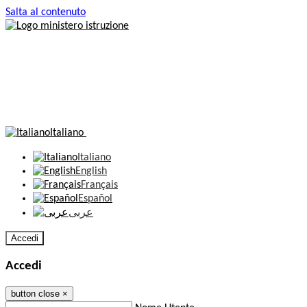
Salta al contenuto
Italiano
Italiano
English
Français
Español
عربى
Accedi
Accedi
button close
×