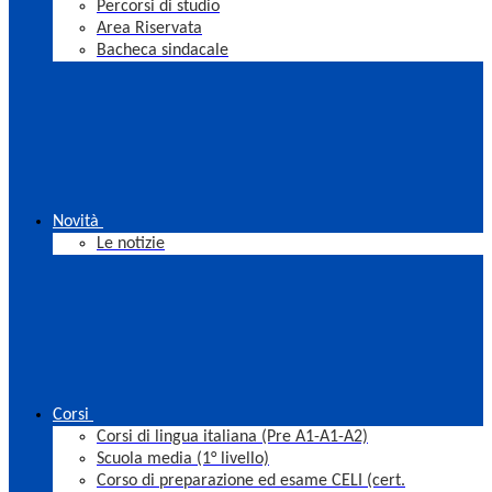
Percorsi di studio
Area Riservata
Bacheca sindacale
Novità
Le notizie
Corsi
Corsi di lingua italiana (Pre A1-A1-A2)
Scuola media (1° livello)
Corso di preparazione ed esame CELI (cert.