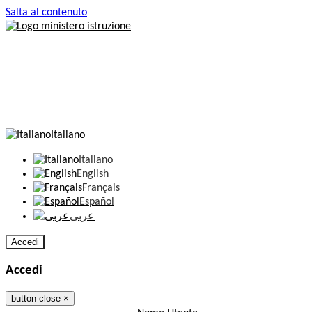
Salta al contenuto
Italiano
Italiano
English
Français
Español
عربى
Accedi
Accedi
button close
×