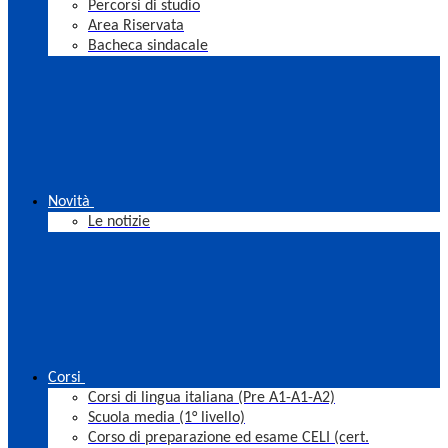
Percorsi di studio
Area Riservata
Bacheca sindacale
Novità
Le notizie
Corsi
Corsi di lingua italiana (Pre A1-A1-A2)
Scuola media (1° livello)
Corso di preparazione ed esame CELI (cert.