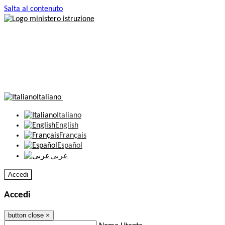
Salta al contenuto
Italiano
Italiano
English
Français
Español
عربى
Accedi
Accedi
button close
×