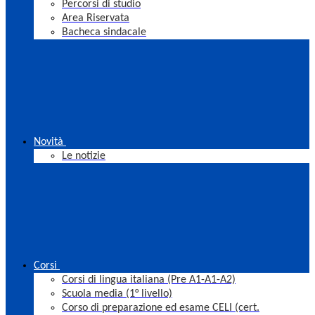
Percorsi di studio
Area Riservata
Bacheca sindacale
Novità
Le notizie
Corsi
Corsi di lingua italiana (Pre A1-A1-A2)
Scuola media (1° livello)
Corso di preparazione ed esame CELI (cert.