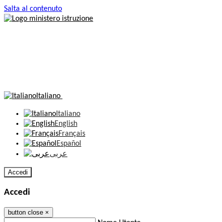
Salta al contenuto
Italiano
Italiano
English
Français
Español
عربى
Accedi
Accedi
button close
×