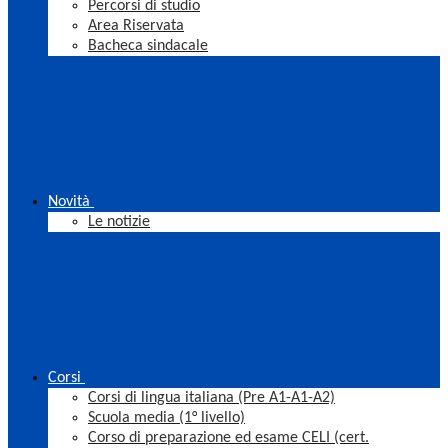
Percorsi di studio
Area Riservata
Bacheca sindacale
Novità
Le notizie
Corsi
Corsi di lingua italiana (Pre A1-A1-A2)
Scuola media (1° livello)
Corso di preparazione ed esame CELI (cert.