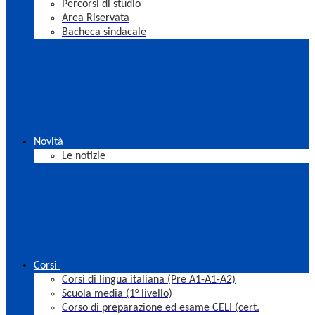
Percorsi di studio
Area Riservata
Bacheca sindacale
Novità
Le notizie
Corsi
Corsi di lingua italiana (Pre A1-A1-A2)
Scuola media (1° livello)
Corso di preparazione ed esame CELI (cert.