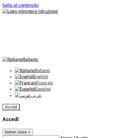
Salta al contenuto
Italiano
Italiano
English
Français
Español
عربى
Accedi
Accedi
button close
×