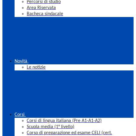
Percorsi di studio
Area Riservata
Bacheca sindacale
Novità
Le notizie
Corsi
Corsi di lingua italiana (Pre A1-A1-A2)
Scuola media (1° livello)
Corso di preparazione ed esame CELI (cert.