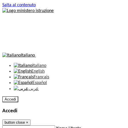
Salta al contenuto
Italiano
Italiano
English
Français
Español
عربى
Accedi
Accedi
button close
×