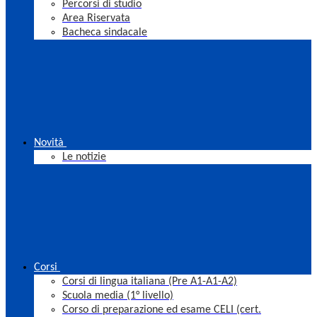
Percorsi di studio
Area Riservata
Bacheca sindacale
Novità
Le notizie
Corsi
Corsi di lingua italiana (Pre A1-A1-A2)
Scuola media (1° livello)
Corso di preparazione ed esame CELI (cert.