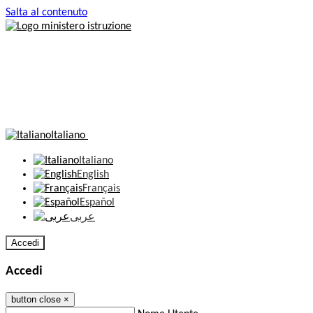
Salta al contenuto
Italiano
Italiano
English
Français
Español
عربى
Accedi
Accedi
button close
×