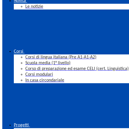
Novità
Le notizie
Corsi
Corsi di lingua italiana (Pre A1-A1-A2)
Scuola media (1° livello)
Corso di preparazione ed esame CELI (cert. Linguistica)
Corsi modulari
In casa circondariale
Progetti