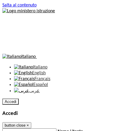
Salta al contenuto
Italiano
Italiano
English
Français
Español
عربى
Accedi
Accedi
button close
×