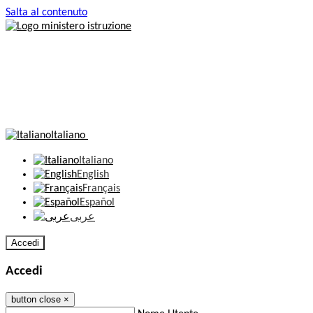
Salta al contenuto
Italiano
Italiano
English
Français
Español
عربى
Accedi
Accedi
button close
×