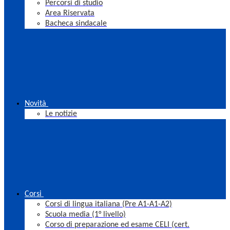
Percorsi di studio
Area Riservata
Bacheca sindacale
Novità
Le notizie
Corsi
Corsi di lingua italiana (Pre A1-A1-A2)
Scuola media (1° livello)
Corso di preparazione ed esame CELI (cert.