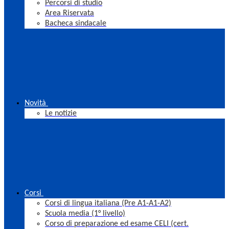
Percorsi di studio
Area Riservata
Bacheca sindacale
Novità
Le notizie
Corsi
Corsi di lingua italiana (Pre A1-A1-A2)
Scuola media (1° livello)
Corso di preparazione ed esame CELI (cert.