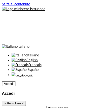
Salta al contenuto
Italiano
Italiano
English
Français
Español
عربى
Accedi
Accedi
button close
×