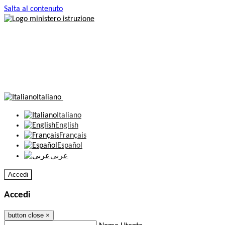
Salta al contenuto
Italiano
Italiano
English
Français
Español
عربى
Accedi
Accedi
button close
×