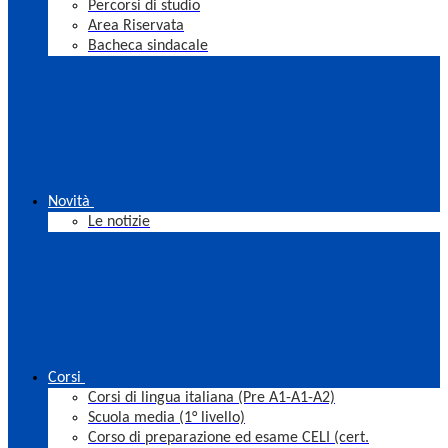
Percorsi di studio
Area Riservata
Bacheca sindacale
Novità
Le notizie
Corsi
Corsi di lingua italiana (Pre A1-A1-A2)
Scuola media (1° livello)
Corso di preparazione ed esame CELI (cert.