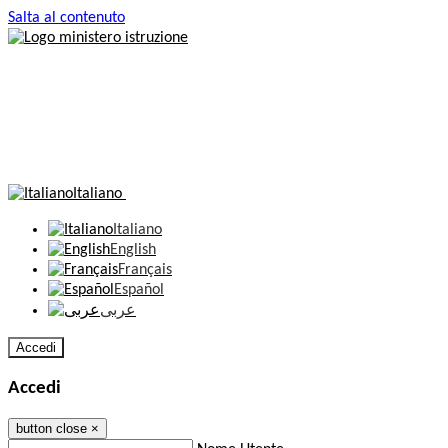
Salta al contenuto
Italiano
Italiano
English
Français
Español
عربى
Accedi
Accedi
button close
×