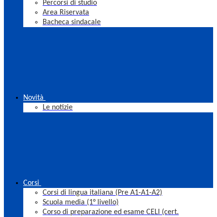
Percorsi di studio
Area Riservata
Bacheca sindacale
Novità
Le notizie
Corsi
Corsi di lingua italiana (Pre A1-A1-A2)
Scuola media (1° livello)
Corso di preparazione ed esame CELI (cert.