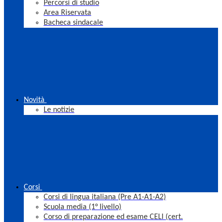
Percorsi di studio
Area Riservata
Bacheca sindacale
Novità
Le notizie
Corsi
Corsi di lingua italiana (Pre A1-A1-A2)
Scuola media (1° livello)
Corso di preparazione ed esame CELI (cert.