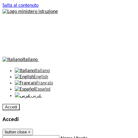
Salta al contenuto
Italiano
Italiano
English
Français
Español
عربى
Accedi
Accedi
button close
×