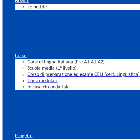
Novità
Le notizie
Corsi
Corsi di lingua italiana (Pre A1-A1-A2)
Scuola media (1° livello)
Corso di preparazione ed esame CELI (cert. Linguistica)
Corsi modulari
In casa circondariale
Progetti