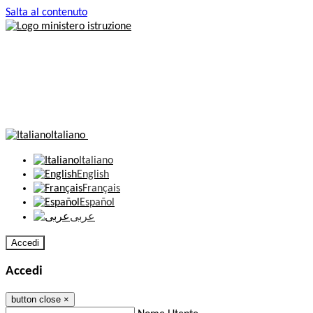
Salta al contenuto
Italiano
Italiano
English
Français
Español
عربى
Accedi
Accedi
button close
×