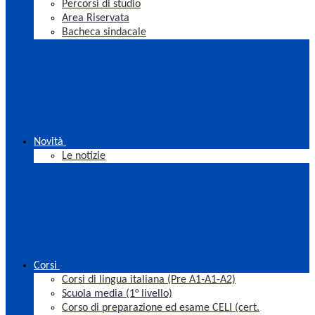
Percorsi di studio
Area Riservata
Bacheca sindacale
Novità
Le notizie
Corsi
Corsi di lingua italiana (Pre A1-A1-A2)
Scuola media (1° livello)
Corso di preparazione ed esame CELI (cert.