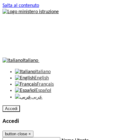
Salta al contenuto
Italiano
Italiano
English
Français
Español
عربى
Accedi
Accedi
button close
×