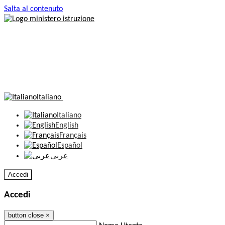
Salta al contenuto
Italiano
Italiano
English
Français
Español
عربى
Accedi
Accedi
button close
×