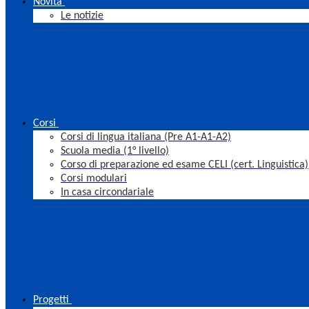
Novità
Le notizie
Corsi
Corsi di lingua italiana (Pre A1-A1-A2)
Scuola media (1° livello)
Corso di preparazione ed esame CELI (cert. Linguistica)
Corsi modulari
In casa circondariale
Progetti