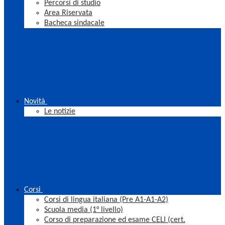
Percorsi di studio
Area Riservata
Bacheca sindacale
Novità
Le notizie
Corsi
Corsi di lingua italiana (Pre A1-A1-A2)
Scuola media (1° livello)
Corso di preparazione ed esame CELI (cert.