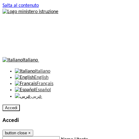
Salta al contenuto
Italiano
Italiano
English
Français
Español
عربى
Accedi
Accedi
button close
×