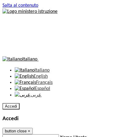
Salta al contenuto
Italiano
Italiano
English
Français
Español
عربى
Accedi
Accedi
button close
×