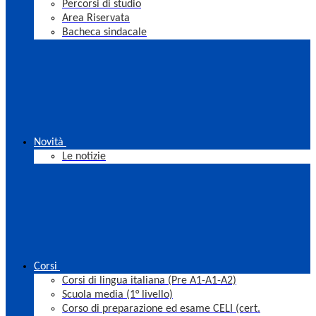
Percorsi di studio
Area Riservata
Bacheca sindacale
Novità
Le notizie
Corsi
Corsi di lingua italiana (Pre A1-A1-A2)
Scuola media (1° livello)
Corso di preparazione ed esame CELI (cert.