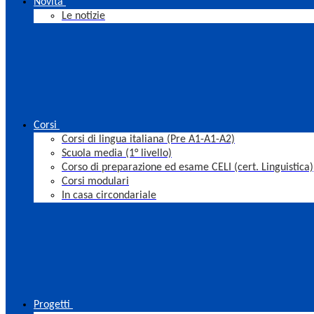
Novità
Le notizie
Corsi
Corsi di lingua italiana (Pre A1-A1-A2)
Scuola media (1° livello)
Corso di preparazione ed esame CELI (cert. Linguistica)
Corsi modulari
In casa circondariale
Progetti