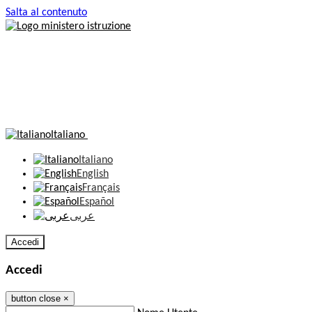
Salta al contenuto
Italiano
Italiano
English
Français
Español
عربى
Accedi
Accedi
button close
×