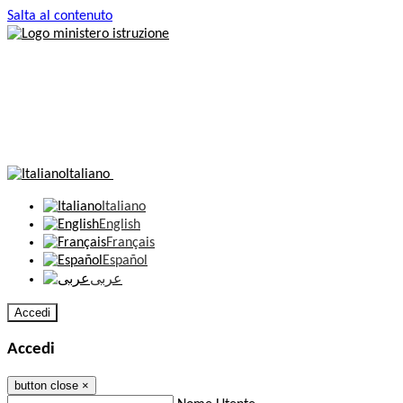
Salta al contenuto
Italiano
Italiano
English
Français
Español
عربى
Accedi
Accedi
button close
×