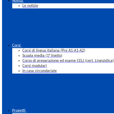
Novità
Le notizie
Corsi
Corsi di lingua italiana (Pre A1-A1-A2)
Scuola media (1° livello)
Corso di preparazione ed esame CELI (cert. Linguistica)
Corsi modulari
In casa circondariale
Progetti